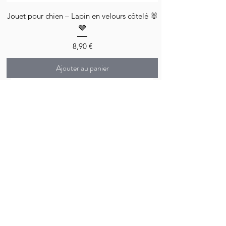
Jouet pour chien – Lapin en velours côtelé 🐰
🩶
Prix
8,90 €
Ajouter au panier