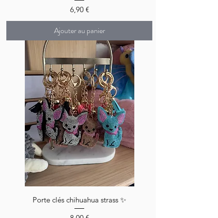
Prix
6,90 €
Ajouter au panier
Porte clés chihuahua strass ✨
Prix
8,00 €