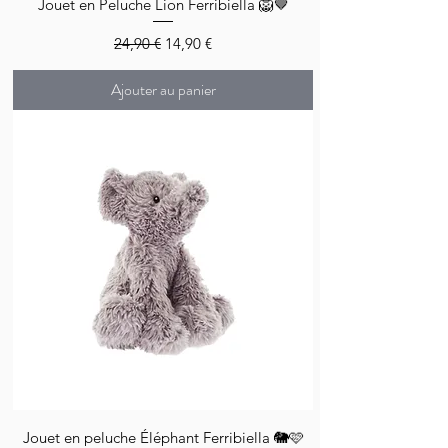
Jouet en Peluche Lion Ferribiella 🦁🤎
Prix original
Prix promotionnel
24,90 €
14,90 €
Ajouter au panier
Jouet en peluche Éléphant Ferribiella 🐘🩷