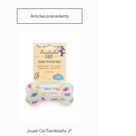
Articles précédents
Livraison
Livraison
Livraison
rapide
rapide
rapide
Jouet Os Ferribiella 🦴