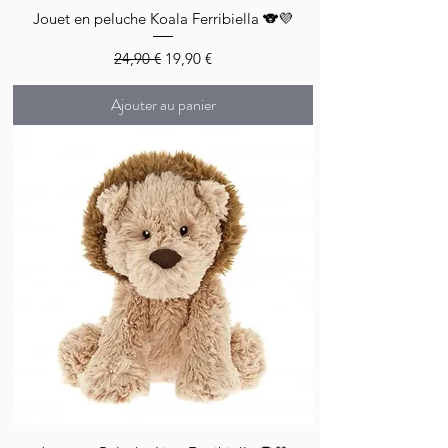
Jouet en peluche Koala Ferribiella 🐨💜
Prix original
Prix promotionnel
24,90 €
19,90 €
Ajouter au panier