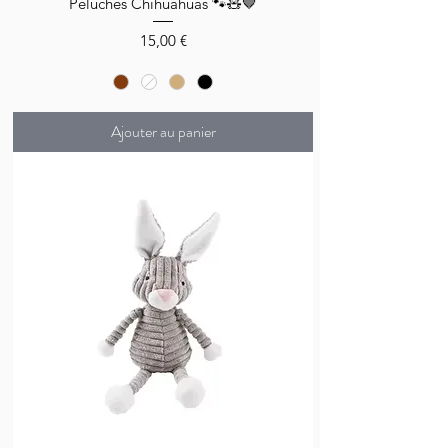
Peluches Chihuahuas 🐾🧸🤎
Prix
15,00 €
Ajouter au panier