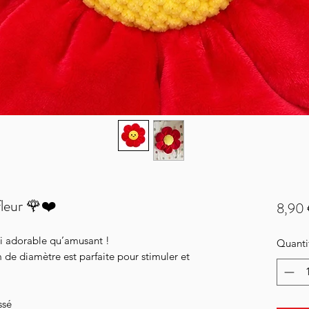
fleur 🌹❤️
8,90
si adorable qu’amusant !
Quanti
 de diamètre est parfaite pour stimuler et
ssé