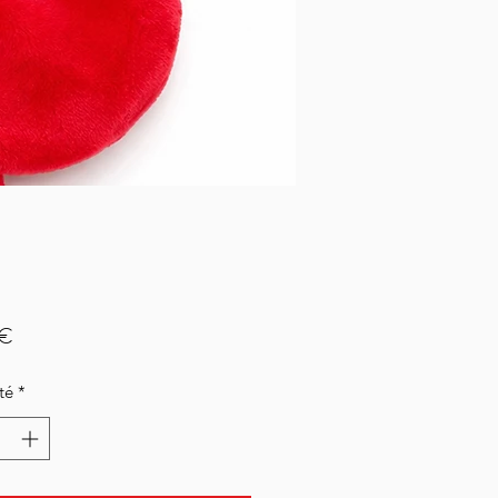
Prix
 €
té
*