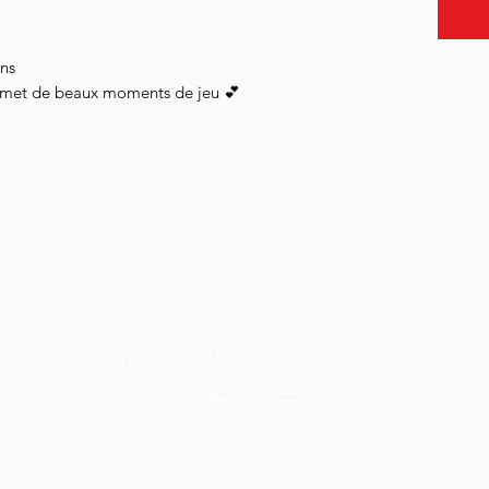
ens
romet de beaux moments de jeu 💕
Urgences et Prises en charge
07 82 06 94 35