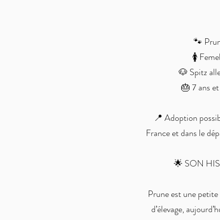
🐾 Pru
🚺 Femel
🐶 Spitz al
🎂 7 ans e
📍 Adoption possib
France et dans le dé
🌟 SON HI
Prune est une petite
d’élevage, aujourd’hu