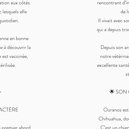
iation aux côtés
rencontrant d’
 lesquels elle
de 
quotidien.
Il vivait avec 
qui a depuis tro
ienne en bonne
e à découvrir la
Depuis son arri
e est vaccinée,
notre vétérina
érilisée.
excellente santé
st
⸻
🌟 SON
ACTÈRE
Ouranos est 
Chihuahua, dou
u premier abord
C’est un chien