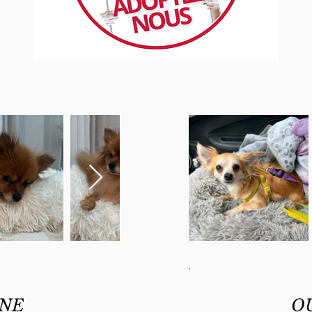
E
OURA