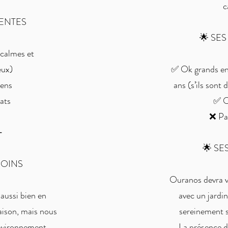
c
TENTES
🌟 SE
calmes et
eux)
✅ Ok grands enf
ens
ans (s’ils sont
ats
✅ O
❌ Pa
⸻
🌟 SE
SOINS
Ouranos devra v
aussi bien en
avec un jardin
ison, mais nous
sereinement s
environnement
La présence d