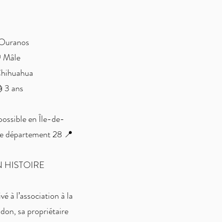
Ouranos
 Mâle
hihuahua
 3 ans
ossible en Île-de-
le département 28 📍
N HISTOIRE
é à l’association à la
don, sa propriétaire