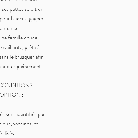
 ses pattes serait un
pour l’aider à gagner
onfiance.
une famille douce,
enveillante, prête à
ans le brusquer afin
épanouir pleinement.
 CONDITIONS
OPTION :
s sont identifiés par
ique, vaccinés, et
érilisés.