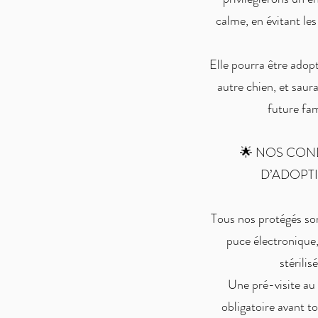
calme, en évitant les
Elle pourra être adop
autre chien, et saura
future fam
🌟 NOS CON
D’ADOPTI
Tous nos protégés son
puce électronique,
stérilisé
Une pré-visite au 
obligatoire avant t