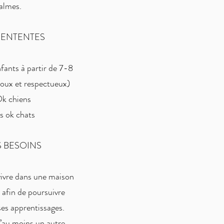
almes.
S ENTENTES
ants à partir de 7-8
 doux et respectueux)
k chiens
s ok chats
S BESOINS
ivre dans une maison
 afin de poursuivre
es apprentissages.
’au moins un autre