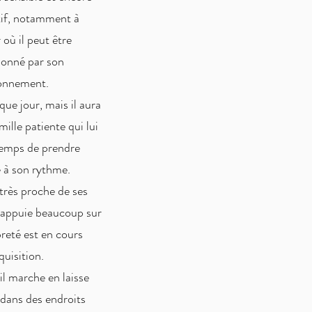
tif, notamment à
r où il peut être
ionné par son
ronnement.
que jour, mais il aura
ille patiente qui lui
 temps de prendre
 à son rythme.
très proche de ses
’appuie beaucoup sur
reté est en cours
quisition.
il marche en laisse
dans des endroits