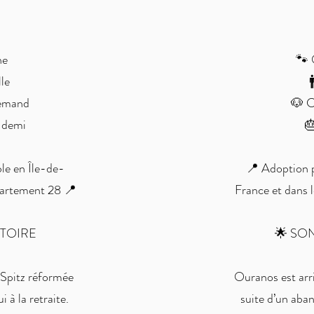
ne
🐾 
le

lemand
🐶 C
t demi

le en Île-de-
📍 Adoption p
partement 28 📍
France et dans 
STOIRE
🌟 SO
 Spitz réformée
Ouranos est arriv
i à la retraite.
suite d’un aban