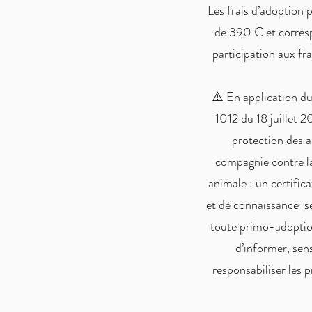
Les frais d’adoption 
de 390 € et corres
participation aux fra
⚠️ En application d
1012 du 18 juillet 20
protection des 
compagnie contre l
animale : un certific
et de connaissance se
toute primo-adoption
d’informer, sens
responsabiliser les p