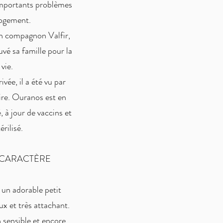
importants problèmes
logement.
son compagnon Valfir,
uvé sa famille pour la
vie.
vée, il a été vu par
ire. Ouranos est en
, à jour de vaccins et
érilisé.
 CARACTÈRE
un adorable petit
x et très attachant.
 sensible et encore