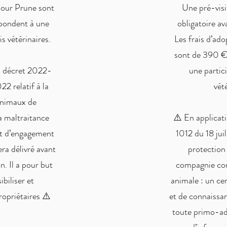
pour Prune sont
Une pré-visi
pondent à une
obligatoire av
is vétérinaires.
Les frais d’ad
sont de 390 €
u décret 2022-
une partici
22 relatif à la
vét
animaux de
a maltraitance
⚠️ En applicat
at d’engagement
1012 du 18 juil
ra délivré avant
protection
. Il a pour but
compagnie con
ibiliser et
animale : un ce
ropriétaires ⚠️
et de connaissan
toute primo-ado