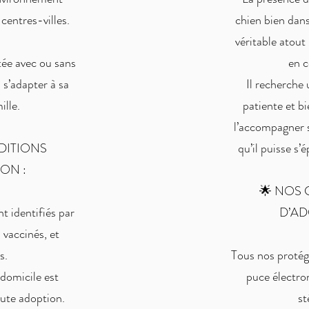
 centres-villes.
chien bien dans
véritable atout 
tée avec ou sans
en c
 s’adapter à sa
Il recherche 
ille.
patiente et bi
l’accompagner s
DITIONS
qu’il puisse s’
ON :
🌟 NOS
t identifiés par
D’AD
 vaccinés, et
s.
Tous nos protégé
domicile est
puce électron
oute adoption.
st