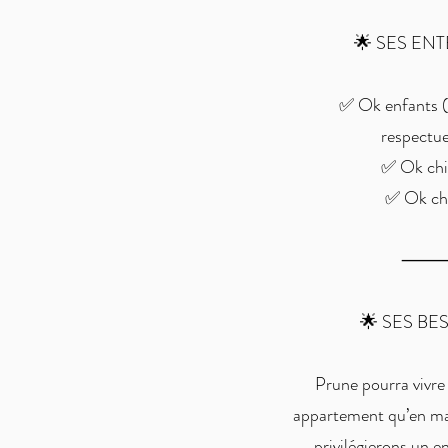
🌟 SES EN
✅ Ok enfants (
respectu
✅ Ok chi
✅ Ok ch
🌟 SES BE
Prune pourra vivre 
appartement qu’en ma
privilégierons un 