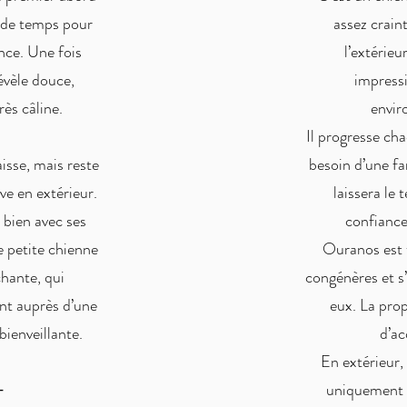
u de temps pour
assez crain
nce. Une fois
l’extérieu
révèle douce,
impress
rès câline.
envi
Il progresse cha
isse, mais reste
besoin d’une fam
ve en extérieur.
laissera le
 bien avec ses
confiance
e petite chienne
Ouranos est 
chante, qui
congénères et s
nt auprès d’une
eux. La prop
bienveillante.
d’ac
En extérieur, 
⸻
uniquement 