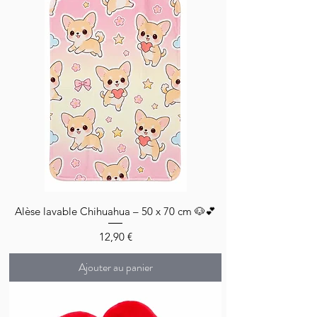
Alèse lavable Chihuahua – 50 x 70 cm 🐶💕
Prix
12,90 €
Ajouter au panier