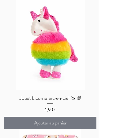
Jouet Licorne arc-en-ciel 🦄 🌈
Prix
4,90 €
Ajouter au panier