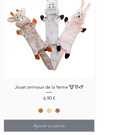
Jouet animaux de la ferme 🐮🐰🫏
Prix
6,90 €
Ajouter au panier