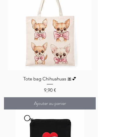
Tote bag Chihuahuas 🎀💕
Prix
9,90 €
Ajouter au panier