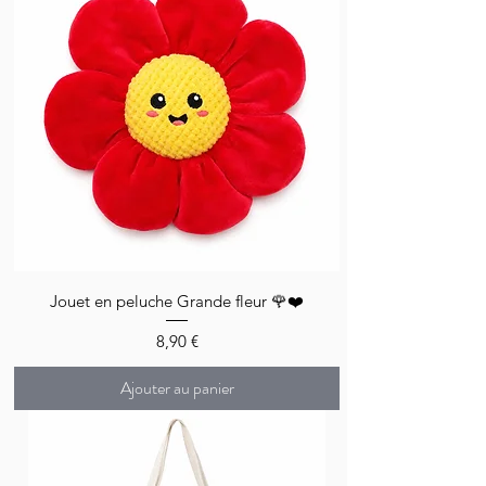
Jouet en peluche Grande fleur 🌹❤️
Prix
8,90 €
Ajouter au panier