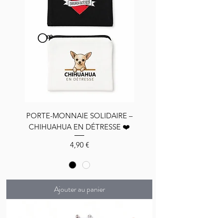
PORTE-MONNAIE SOLIDAIRE –
CHIHUAHUA EN DÉTRESSE ❤️
Prix
4,90 €
Ajouter au panier