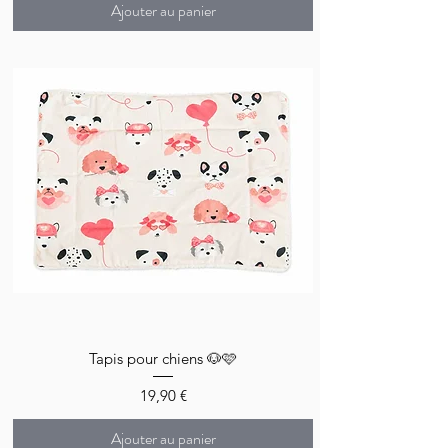
Ajouter au panier
Tapis pour chiens 🐶🩷
Prix
19,90 €
Ajouter au panier