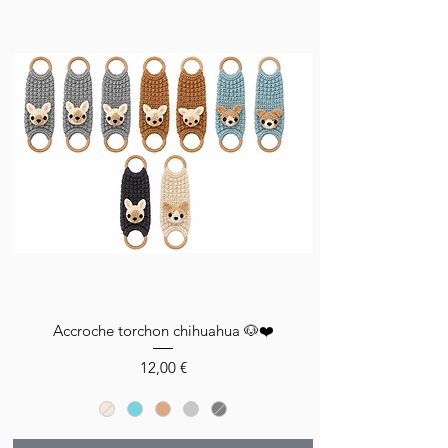
Livraison
Livraison
Livraison
rapide
rapide
rapide
Accroche torchon chihuahua 🐶❤️
Prix
12,00 €