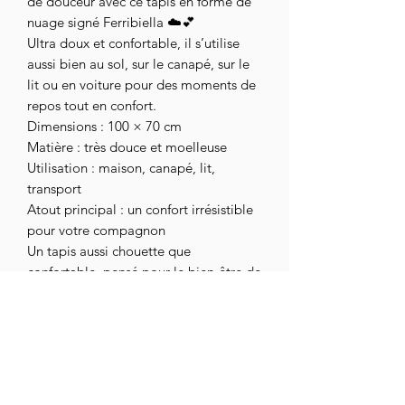
de douceur avec ce tapis en forme de
nuage signé Ferribiella ☁️💕
Ultra doux et confortable, il s’utilise
aussi bien au sol, sur le canapé, sur le
lit ou en voiture pour des moments de
repos tout en confort.
Dimensions : 100 × 70 cm
Matière : très douce et moelleuse
Utilisation : maison, canapé, lit,
transport
Atout principal : un confort irrésistible
pour votre compagnon
Un tapis aussi chouette que
confortable, pensé pour le bien-être de
votre chien 🐾
assoc.chihuahuaendetresse@gmail.com