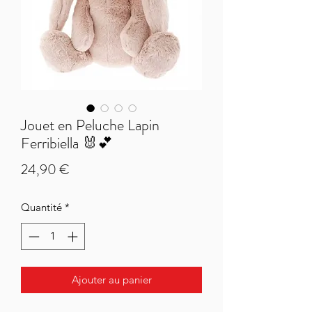
Jouet en Peluche Lapin
Ferribiella 🐰💕
Prix
24,90 €
Quantité
*
Ajouter au panier