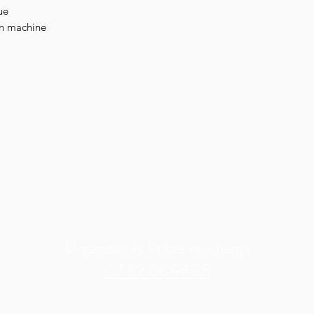
ue
en machine
Urgences et Prises en charge
07 82 06 94 35