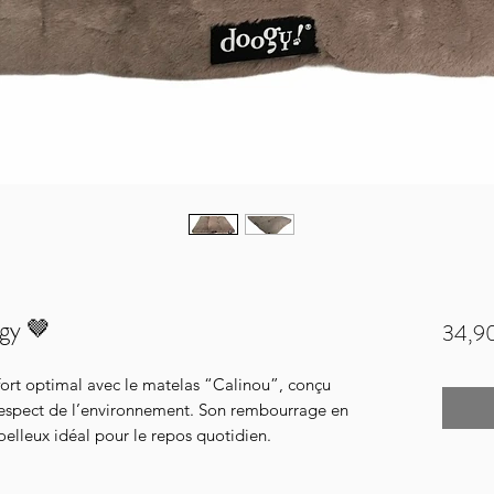
gy 🤎
34,9
ort optimal avec le matelas “Calinou”, conçu
t respect de l’environnement. Son rembourrage en
moelleux idéal pour le repos quotidien.