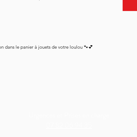
on dans le panier à jouets de votre loulou 🐾💕
Urgences et Prises en charge
07 82 06 94 35