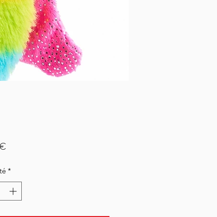
Prix
 €
té
*