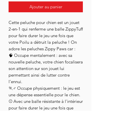
Ajouter au panier
Cette peluche pour chien est un jouet
2-en-1 qui renferme une balle ZippyTuff
pour faire durer le jeu une fois que
votre Poilu a détruit la peluche ! On
adore les peluches Zippy Paws car :
🧠 Occupe mentalement : avec sa
nouvelle peluche, votre chien focalisera
son attention sur son jouet lui
permettant ainsi de lutter contre
l’ennui.
🏃♂️ Occupe physiquement : le jeu est
une dépense essentielle pour le chien.
⚾ Avec une balle résistante à l'intérieur
pour faire durer le jeu une fois que
votre Poilu a détruit la peluche !
🪄 Design unique et adorable
Dimensions : 18 x 16 x 14 cm