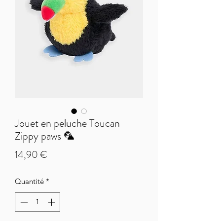
Jouet en peluche Toucan
Zippy paws 🦜
Prix
14,90 €
Quantité
*