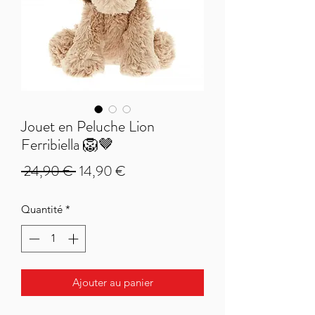
Jouet en Peluche Lion
Ferribiella 🦁🤎
Prix
Prix
 24,90 € 
14,90 €
original
promotionnel
Quantité
*
Ajouter au panier