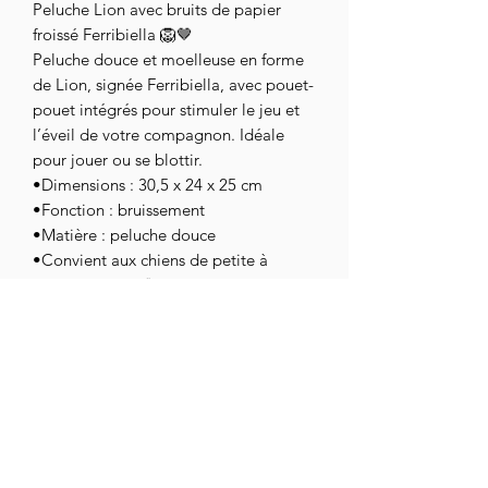
Peluche Lion avec bruits de papier
froissé Ferribiella 🦁🤎
Peluche douce et moelleuse en forme
de Lion, signée Ferribiella, avec pouet-
pouet intégrés pour stimuler le jeu et
l’éveil de votre compagnon. Idéale
pour jouer ou se blottir.
•Dimensions : 30,5 x 24 x 25 cm
•Fonction : bruissement
•Matière : peluche douce
•Convient aux chiens de petite à
moyenne taille 🐾
assoc.chihuahuaendetresse@gmail.com