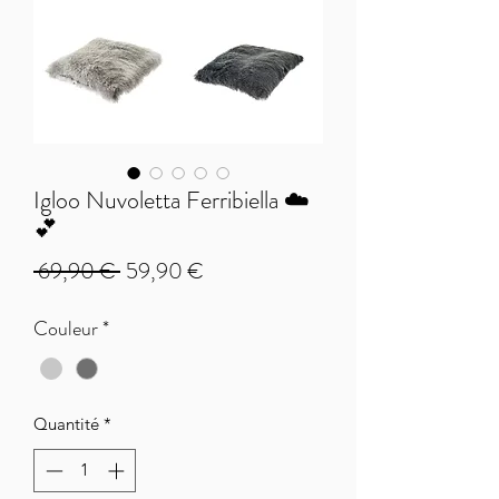
Igloo Nuvoletta Ferribiella ☁️
💕
Prix
Prix
 69,90 € 
59,90 €
original
promotionnel
Couleur
*
Quantité
*