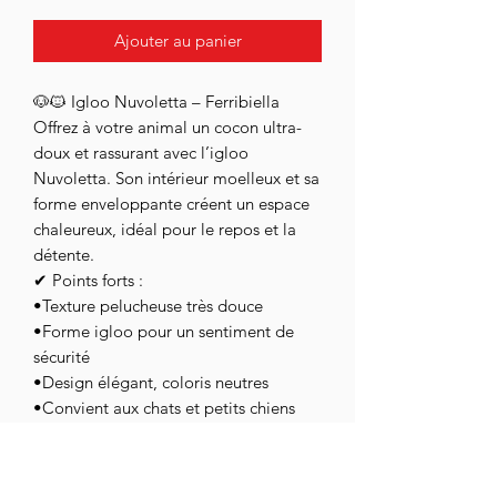
Ajouter au panier
🐶🐱 Igloo Nuvoletta – Ferribiella
Offrez à votre animal un cocon ultra-
doux et rassurant avec l’igloo
Nuvoletta. Son intérieur moelleux et sa
forme enveloppante créent un espace
chaleureux, idéal pour le repos et la
détente.
✔ Points forts :
•Texture pelucheuse très douce
•Forme igloo pour un sentiment de
sécurité
•Design élégant, coloris neutres
•Convient aux chats et petits chiens
📐 Dimensions : 50 × 50 × 35 cm
Parfait pour des siestes confortables en
toute tranquillité. 💤