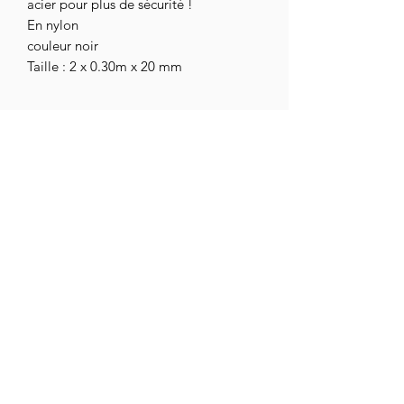
acier pour plus de sécurité !
En nylon
couleur noir
Taille : 2 x 0.30m x 20 mm
assoc.chihuahuaendetresse@gmail.com
Urgences et Prises en charge
07 82 06 94 35
CGV
Mentions légales
Adoption