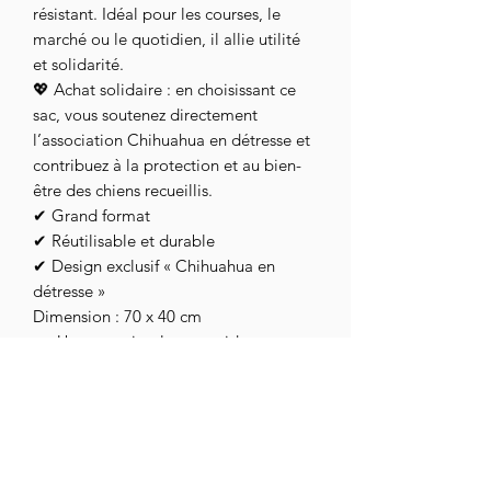
résistant. Idéal pour les courses, le
marché ou le quotidien, il allie utilité
et solidarité.
💖 Achat solidaire : en choisissant ce
sac, vous soutenez directement
l’association Chihuahua en détresse et
contribuez à la protection et au bien-
être des chiens recueillis.
✔ Grand format
✔ Réutilisable et durable
✔ Design exclusif « Chihuahua en
détresse »
Dimension : 70 x 40 cm
👉 Un geste simple pour aider une
belle cause, tout en se faisant plaisir.
assoc.chihuahuaendetresse@gmail.com