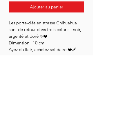
Ajouter au panier
Les porte-clés en strasse Chihuahua
sont de retour dans trois coloris : noir,
argenté et doré ✨❤️
Dimension : 10 cm
Ayez du flair, achetez solidaire ❤️‍🩹
assoc.chihuahuaendetresse@gmail.com
Urgences et Prises en charge
07 82 06 94 35
CGV