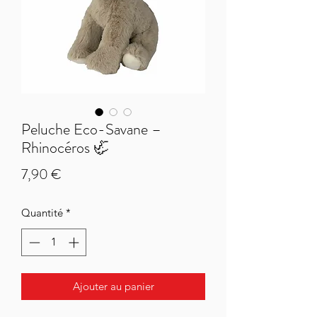
Peluche Eco-Savane –
Rhinocéros 🦏
Prix
7,90 €
Quantité
*
Ajouter au panier