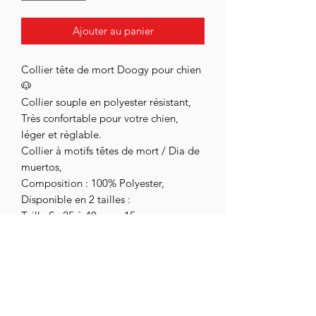
Ajouter au panier
Collier tête de mort Doogy pour chien
🐶
Collier souple en polyester résistant,
Très confortable pour votre chien,
léger et réglable.
Collier à motifs têtes de mort / Dia de
muertos,
Composition : 100% Polyester,
Disponible en 2 tailles :
Taille S : 25 à 40 cm x 15 mm
Taille M : 35 à 55 cm x 20 mm
assoc.chihuahuaendetresse@gmail.com