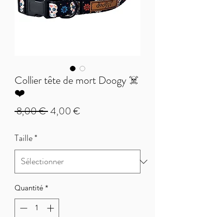
Collier tête de mort Doogy ☠️
❤️
Prix
Prix
 8,00 € 
4,00 €
original
promotionnel
Taille
*
Quantité
*