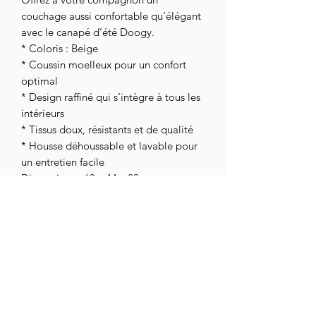
couchage aussi confortable qu’élégant
avec le canapé d’été Doogy.
* Coloris : Beige
* Coussin moelleux pour un confort
optimal
* Design raffiné qui s’intègre à tous les
intérieurs
* Tissus doux, résistants et de qualité
* Housse déhoussable et lavable pour
un entretien facile
Dimensions : 68 x 44 x 33 cm
assoc.chihuahuaendetresse@gmail.com